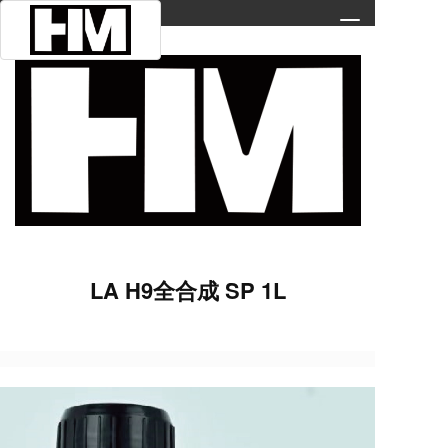
T
o
g
g
l
e
n
a
v
i
g
a
t
LA H9全合成 SP 1L
i
o
n