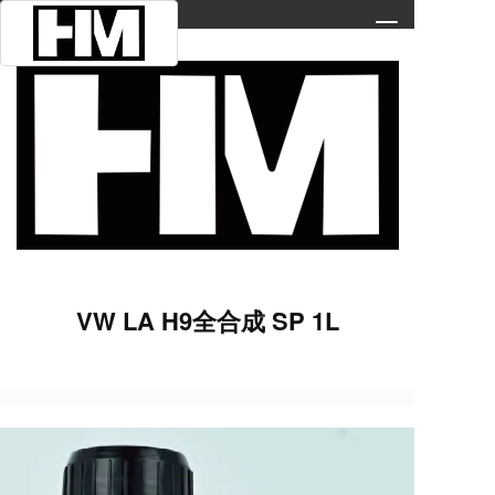
T
o
g
g
l
e
n
a
v
i
g
a
t
VW LA H9全合成 SP 1L
i
o
n