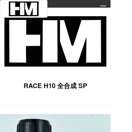
T
o
g
g
l
e
n
a
v
i
g
a
t
RACE H10 全合成 SP
i
o
n