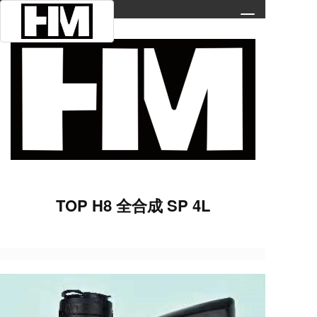
T
o
g
g
l
e
n
a
v
i
g
a
t
TOP H8 全合成 SP 4L
i
o
n