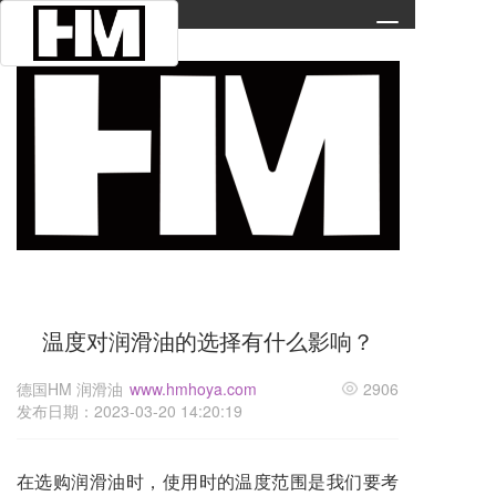
T
o
g
g
l
e
n
a
v
i
g
a
t
i
温度对润滑油的选择有什么影响？
o
n
德国HM 润滑油
www.hmhoya.com
2906
发布日期：2023-03-20 14:20:19
在选购
润滑油
时，使用时的温度范围是我们要考